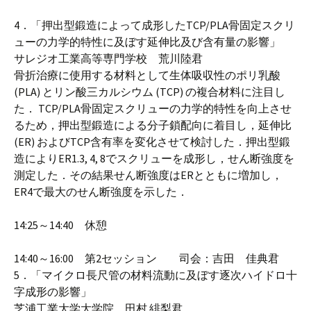
4．「押出型鍛造によって成形したTCP/PLA骨固定スクリ
ューの力学的特性に及ぼす延伸比及び含有量の影響」
サレジオ工業高等専門学校 荒川陸君
骨折治療に使用する材料として生体吸収性のポリ乳酸
(PLA) とリン酸三カルシウム (TCP) の複合材料に注目し
た． TCP/PLA骨固定スクリューの力学的特性を向上させ
るため，押出型鍛造による分子鎖配向に着目し，延伸比
(ER) およびTCP含有率を変化させて検討した．押出型鍛
造によりER1.3, 4, 8でスクリューを成形し，せん断強度を
測定した．その結果せん断強度はERとともに増加し，
ER4で最大のせん断強度を示した．
14:25～14:40 休憩
14:40～16:00 第2セッション 司会：吉田 佳典君
5．「マイクロ長尺管の材料流動に及ぼす逐次ハイドロ十
字成形の影響」
芝浦工業大学大学院 田村 緋梨君