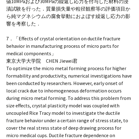
値10MPaおよび30MPaの繰返し応力を付与した材料の浸
漬試験を行った．質量損失量や粒径観察等の評価項目か
ら純マグネシウムの腐食挙動におよぼす繰返し応力の影
響を考察した．
7．「Effects of crystal orientation on ductile fracture
behavior in manufacturing process of micro parts for
medical components」
東京大学大学院 CHEN Jiewei君
To optimize the micro metal forming process for higher
formability and productivity, numerical investigations have
been conducted by researchers. However, early onset of
local crack due to inhomogeneous deformation occurs
during micro metal forming. To address this problem from
size effects, crystal plasticity model was coupled with
uncoupled Rice Tracy model to investigate the ductile
fracture behavior under a certain range of stress state, to
cover the real stress state of deep drawing process for
micro medical cups. Ductile fracture dependence on