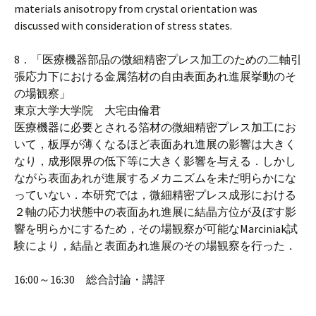
materials anisotropy from crystal orientation was
discussed with consideration of stress states.
8．「医療機器部品の微細精密プレス加工のための二軸引
張応力下における金属箔材の自由表面あれ進展挙動のそ
の場観察」
東京大学大学院 大宅由倫君
医療機器に必要とされる箔材の微細精密プレス加工にお
いて，板厚が薄くなるほど表面あれ進展の影響は大きく
なり，成形限界の低下等に大きく影響を与える．しかし
ながら表面あれが進展するメカニズムを未だ明らかにな
っていない．本研究では，微細精密プレス成形における
２軸の応力状態中の表面あれ進展に結晶方位が及ぼす影
響を明らかにするため，その場観察が可能なMarciniak試
験により，結晶と表面あれ進展のその場観察を行った．
16:00～16:30 総合討論・講評