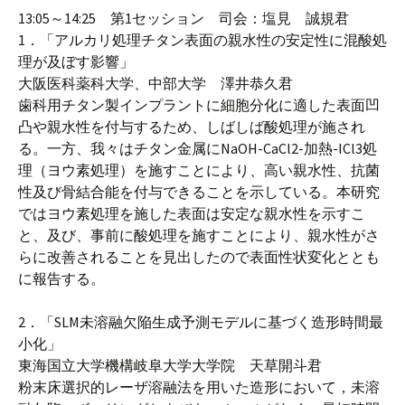
13:05～14:25 第1セッション 司会：塩見 誠規君
1．「アルカリ処理チタン表面の親水性の安定性に混酸処
理が及ぼす影響」
大阪医科薬科大学、中部大学 澤井恭久君
歯科用チタン製インプラントに細胞分化に適した表面凹
凸や親水性を付与するため、しばしば酸処理が施され
る。一方、我々はチタン金属にNaOH-CaCl2-加熱-ICl3処
理（ヨウ素処理）を施すことにより、高い親水性、抗菌
性及び骨結合能を付与できることを示している。本研究
ではヨウ素処理を施した表面は安定な親水性を示すこ
と、及び、事前に酸処理を施すことにより、親水性がさ
らに改善されることを見出したので表面性状変化ととも
に報告する。
2．「SLM未溶融欠陥生成予測モデルに基づく造形時間最
小化」
東海国立大学機構岐阜大学大学院 天草開斗君
粉末床選択的レーザ溶融法を用いた造形において，未溶