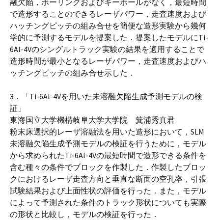
融欠陥，ボーリングおよびキーホールがなく，最短時間
で造形することのできるレーザパワー，走査速度および
ハッチングピッチの組み合せを簡便な造形実験から幾何
学的に予測するモデルを提案した．提案したモデルにTi-
6Al-4Vのシングルトラック実験の結果を適用することで
造形時間が最小となるレーザパワー，走査速度およびハ
ッチングピッチの組み合せ示した．
3．「Ti-6Al-4Vを用いた未溶融欠陥生成予測モデルの検
証」
東海国立大学機構岐阜大学大学院 箕浦秀真君
粉末床選択的レーザ溶融法を用いた造形において，SLM
未溶融欠陥生成予測モデルの検証を行うために，モデル
から求められたTi-6Al-4Vの最短時間で造形できる条件を
含む種々の条件でブロックを作製した．作製したブロッ
クにおけるレーザ走査方向と垂直な断面の空孔率，引張
試験結果および上面性状の評価を行った．また，モデル
によって予測された条件のトラック形状についても実際
の形状と比較し，モデルの検証を行った．