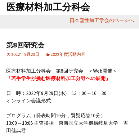
医療材料加工分科会
日本塑性加工学会のページへ
コ
ン
テ
第8回研究会
ン
2022年9月23日
2022年度活動内容
ツ
へ
医療材料加工分科会 第8回研究会 ＜Web開催＞
移
「若手学生が挑む医療材料加工分野への展開」
動
日 時：2022年9月29日(木) 13：00～16：30
オンライン会議形式
プログラム（発表時間10分，質疑応答10分）
13:00～13:05 主査挨拶 東海国立大学機構岐阜大学 吉
田佳典君