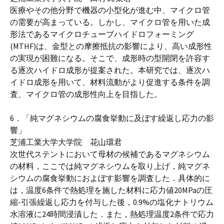
医療やその他分野で機器の小型化が進む中、マイクロ管
の需要が高まっている。しかし、マイクロ管を用いた成
形法であるマイクロチューブハイドロフォーミング
(MTHF)は、金型との摩擦抵抗の影響により、高い成形性
の実現が困難になる。そこで、成形時の型開閉を許容す
る逐次ハイドロ成形が提案された。本研究では、逐次ハ
イドロ成形を用いて、材料流動がより促進する条件を調
査、マイクロ管の成形性向上を目指した。
6．「純マグネシウムの腐食挙動に及ぼす繰返し応力の影
響」
芝浦工業大学大学院 花山環君
次世代ステントにおいて母材の候補であるマグネシウム
の材料，ここでは純マグネシウムを取り上げ，純マグネ
シウムの腐食挙動におよぼす影響を調査した．具体的に
は，温度6条件で熱処理を施した材料に応力値20MPaの圧
縮-引張繰返し応力を付与した後，0.9%の塩化ナトリウム
水溶液に24時間浸漬した．また，熱処理温度2条件で応力